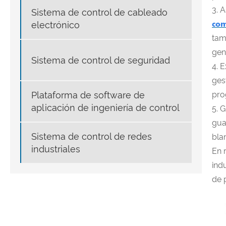
3. 
Sistema de control de cableado
com
electrónico
tam
gen
Sistema de control de seguridad
4. 
ges
pro
Plataforma de software de
aplicación de ingeniería de control
5. 
gua
Sistema de control de redes
bla
industriales
En 
ind
de 