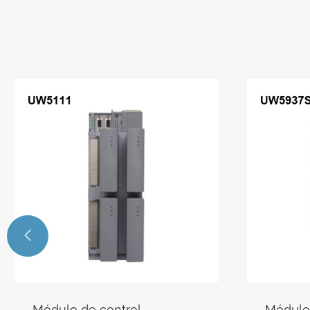

Módulo de control
Módulo