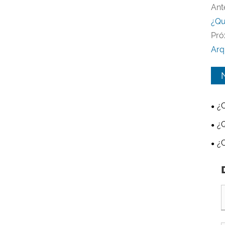
Ante
¿Qu
Pró
Arq
¿
con
¿Q
y p
¿C
aut