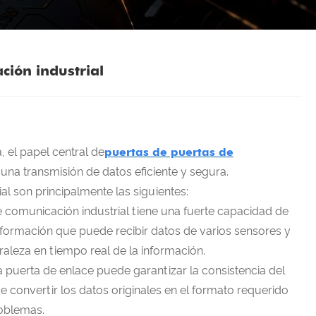
ción industrial
 el papel central de
puertas de puertas de
 una transmisión de datos eficiente y segura.
l son principalmente las siguientes:
e comunicación industrial tiene una fuerte capacidad de
formación que puede recibir datos de varios sensores y
uraleza en tiempo real de la información.
la puerta de enlace puede garantizar la consistencia del
e convertir los datos originales en el formato requerido
roblemas.