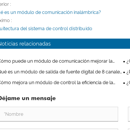
rior :
é es un módulo de comunicación inalámbrica?
ximo :
uitectura del sistema de control distribuido
Noticias relacionadas
Cómo puede un módulo de comunicación mejorar la
¿
ectividad industrial?
de 
ué es un módulo de salida de fuente digital de 8 canales
¿
or qué es esencial para la automatización industrial?
dis
ómo mejora un módulo de control la eficiencia de la
¿
omatización industrial?
imp
Déjame un mensaje