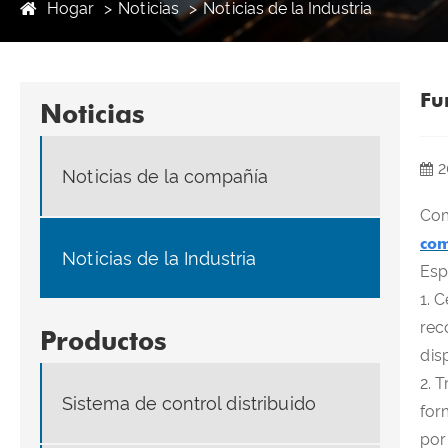
Hogar
Noticias
Noticias de la Industria
Fu
Noticias
2
Noticias de la compañía
Com
com
Noticias de la Industria
Esp
1. 
rec
Productos
dis
2. 
Sistema de control distribuido
for
por