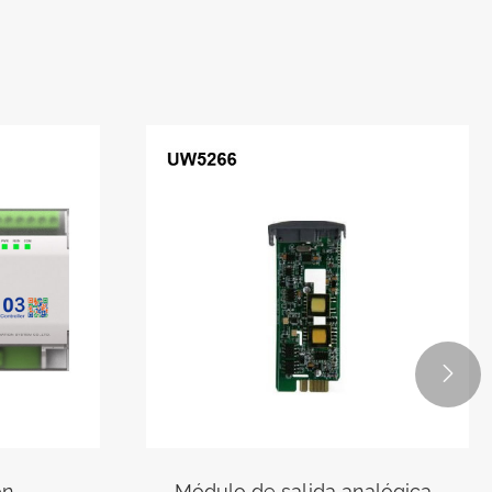

ón
Módulo de salida analógica