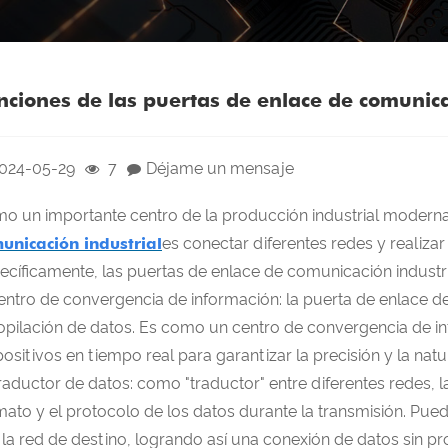
nciones de las puertas de enlace de comunica
024-05-29
7
Déjame un mensaje
o un importante centro de la producción industrial moderna,
unicación industrial
es conectar diferentes redes y realizar
ecíficamente, las puertas de enlace de comunicación industria
Centro de convergencia de información: la puerta de enlace d
opilación de datos. Es como un centro de convergencia de in
positivos en tiempo real para garantizar la precisión y la nat
Traductor de datos: como "traductor" entre diferentes redes, 
mato y el protocolo de los datos durante la transmisión. Pued
 la red de destino, logrando así una conexión de datos sin p