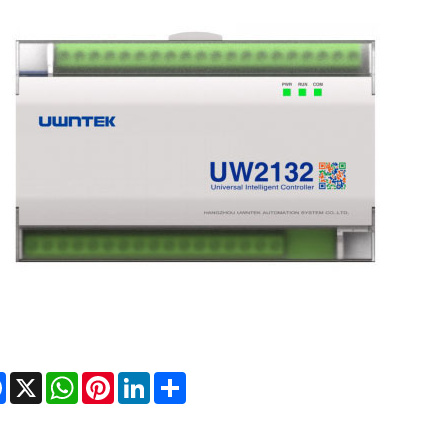
Facebook
X
WhatsApp
Pinterest
LinkedIn
Share